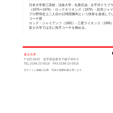
日本大学第三高校 - 法政大学 - 丸善石油 - 太平洋クラ
（1976〜1978）- ロッテオリオンズ（1979）- 読売ジャ
プロ野球史上二人目の12球団勝利という快挙を達成して
コーチ歴
ロッテ・ジャイアンツ（1992）- 三星ライオンズ（1995
富士大学では主に投手コーチを務める。
富士大学
〒025-0025 岩手県花巻市下根子450-3
TEL.0198-23-5818 FAX.0198-23-5818
当サイトに掲載の記事・写真の無断転載を禁じます。