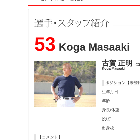
53
Koga Masaaki
古賀 正明
(
Koga Masaaki
ポジション【未登
生年月日
年齢
身長/体重
投/打
出身校
【コメント】