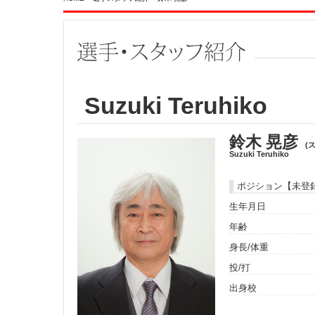
Suzuki Teruhiko
鈴木 晃彦
(
Suzuki Teruhiko
ポジション【未登
生年月日
年齢
身長/体重
投/打
出身校