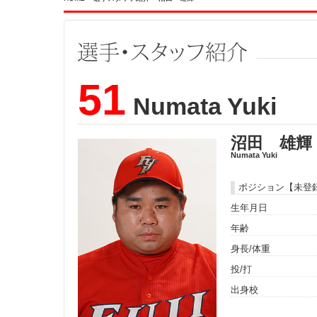
51
Numata Yuki
沼田 雄輝
Numata Yuki
ポジション【未登
生年月日
年齢
身長/体重
投/打
出身校