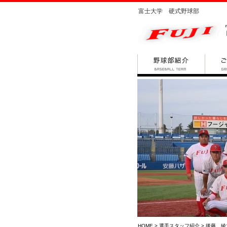
富士大学 硬式野球部
HOME
>
選手スタッフ紹介
> 後藤 綾