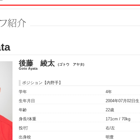
ta
後藤 綾太
(ゴトウ アヤタ)
Goto Ayata
ポジション【内野手】
学年
4年
生年月日
2004年07月02日
年齢
22歳
身長/体重
171cm / 70kg
投/打
右/左
出身校
明豊