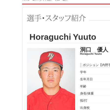
Horaguchi Yuuto
洞口 優人
Horaguchi Yuuto
ポジション【内野
学年
生年月日
年齢
身長/体重
投/打
出身校