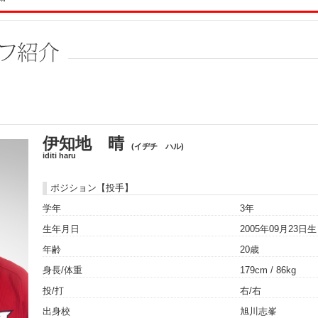
伊知地 晴
(イヂチ ハル)
iditi haru
ポジション【投手】
学年
3年
生年月日
2005年09月23日
年齢
20歳
身長/体重
179cm / 86kg
投/打
右/右
出身校
旭川志峯