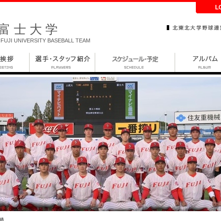
L
富士大学
FUJI UNIVERSITY BASEBALL TEAM
晴