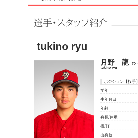
tukino ryu
月野 龍
(ツ
tukino ryu
ポジション【投手
学年
生年月日
年齢
身長/体重
投/打
出身校