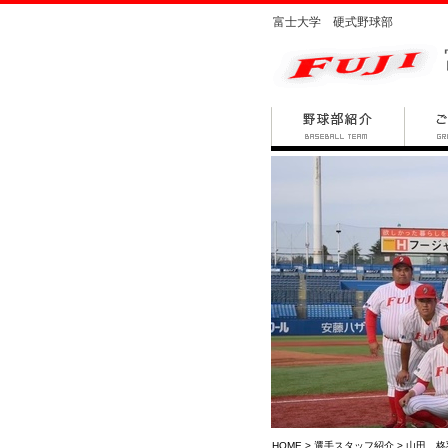
富士大学 硬式野球部
HOME
>
選手スタッフ紹介
> 山田 柊