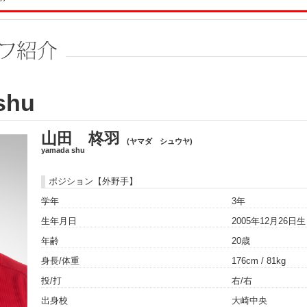
shu
山田 柊羽
(ヤマダ シュウヤ)
yamada shu
ポジション【外野手】
学年
3年
生年月日
2005年12月26日
年齢
20歳
身長/体重
176cm / 81kg
投/打
右/右
出身校
大崎中央