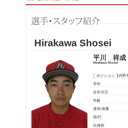
Hirakawa Shosei
平川 祥成
Hirakawa Shosei
ポジション【内野
学年
生年月日
年齢
身長/体重
投/打
出身校