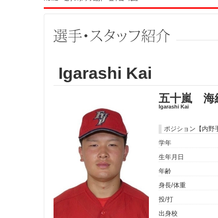
Igarashi Kai
五十嵐 海
Igarashi Kai
ポジション【内野
学年
生年月日
年齢
身長/体重
投/打
出身校