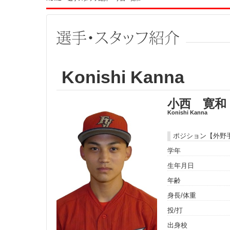
Konishi Kanna
小西 寛和
Konishi Kanna
ポジション【外野
学年
生年月日
年齢
身長/体重
投/打
出身校