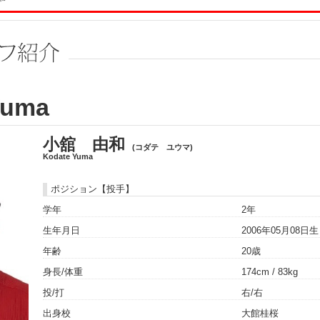
Yuma
小舘 由和
(コダテ ユウマ)
Kodate Yuma
ポジション【投手】
学年
2年
生年月日
2006年05月08日
年齢
20歳
身長/体重
174cm / 83kg
投/打
右/右
出身校
大館桂桜