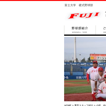
富士大学 硬式野球部
HOME
>
選手スタッフ紹介
> 小舘 由