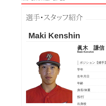
Maki Kenshin
眞木 謙信
Maki Kenshin
ポジション【捕手
学年
生年月日
年齢
身長/体重
投/打
出身校