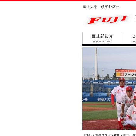
富士大学 硬式野球部
HOME
>
選手スタッフ紹介
> 岡信 奏