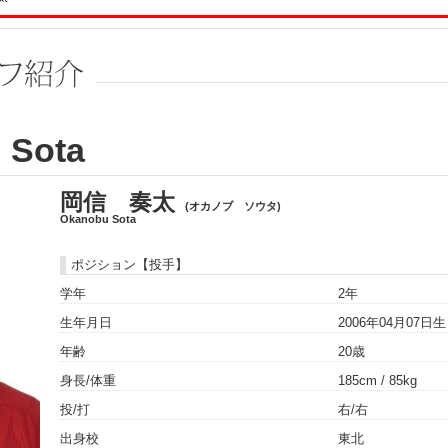
 Sota
岡信 奏太
(オカノブ ソウタ)
Okanobu Sota
ポジション【投手】
学年
2年
生年月日
2006年04月07日
年齢
20歳
身長/体重
185cm / 85kg
投/打
右/右
出身校
東北