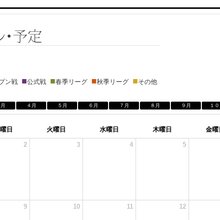
■
■
■
■
ープン戦
公式戦
春季リーグ
秋季リーグ
その他
３月
４月
５月
６月
７月
８月
９月
１０
曜日
火曜日
水曜日
木曜日
金曜
2
3
4
5
9
10
11
12