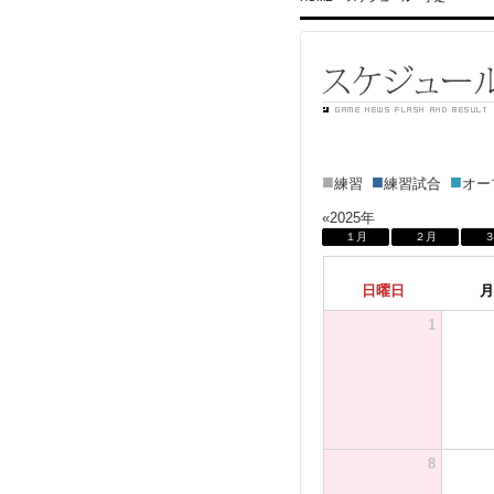
■
■
■
練習
練習試合
オ
«2025年
１月
２月
日曜日
月
1
8