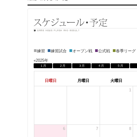
■
■
■
■
■
練習
練習試合
オープン戦
公式戦
春季リー
«2025年
１月
２月
３月
４月
５月
日曜日
月曜日
火曜日
1
6
7
8