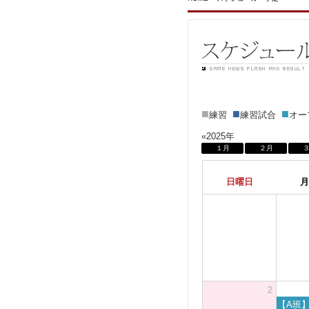
■
■
■
練習
練習試合
オ
«2025年
１月
２月
日曜日
月
2
【A班