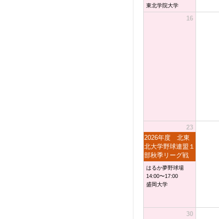
東北学院大学
16
23
2026年度 北東
北大学野球連盟１
部秋季リーグ戦
はるか夢野球場
14:00〜17:00
盛岡大学
30