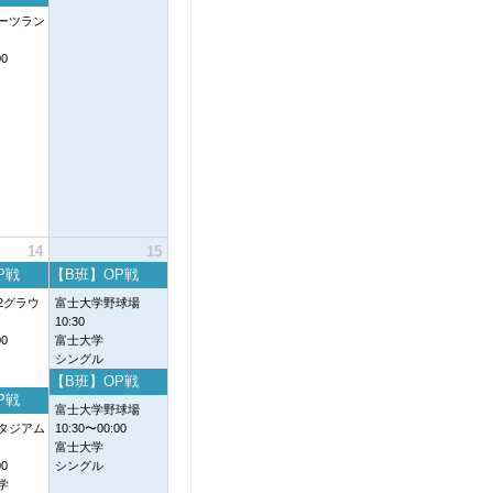
ーツラン
00
14
15
P戦
【B班】OP戦
2グラウ
富士大学野球場
10:30
00
富士大学
シングル
【B班】OP戦
P戦
富士大学野球場
タジアム
10:30〜00:00
富士大学
00
シングル
学