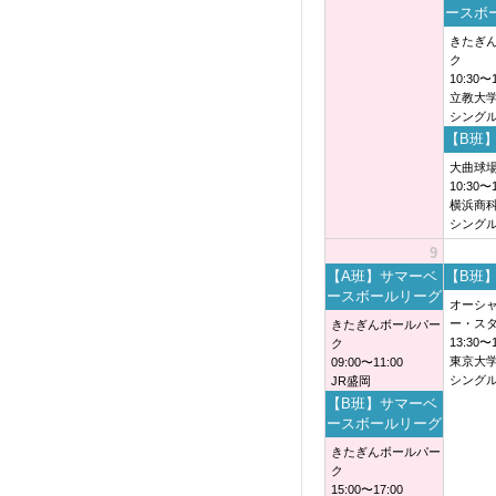
ースボ
きたぎ
ク
10:30〜1
立教大
シング
【B班】
大曲球
10:30〜1
横浜商
シング
9
【A班】サマーベ
【B班】
ースボールリーグ
オーシ
ー・ス
きたぎんボールパー
13:30〜1
ク
東京大
09:00〜11:00
シング
JR盛岡
【B班】サマーベ
ースボールリーグ
きたぎんボールパー
ク
15:00〜17:00