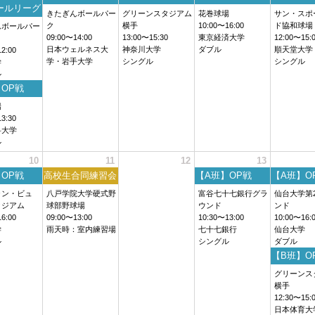
ールリーグ
きたぎんボールパー
グリーンスタジアム
花巻球場
サン・スポ
ク
横手
10:00〜16:00
ド協和球場
んボールパー
09:00〜14:00
13:00〜15:30
東京経済大学
12:00〜15:
日本ウェルネス大
神奈川大学
ダブル
順天堂大学
2:00
学・岩手大学
シングル
シングル
学
ル
OP戦
場
3:30
科大学
ル
10
11
12
13
OP戦
高校生合同練習会
【A班】OP戦
【A班】O
ャン・ビュ
八戸学院大学硬式野
富谷七十七銀行グラ
仙台大学第
タジアム
球部野球場
ウンド
ンド
6:00
09:00〜13:00
10:30〜13:00
10:00〜16:
学
雨天時：室内練習場
七十七銀行
仙台大学
ル
シングル
ダブル
【B班】O
グリーンス
横手
12:30〜15:
日本体育大