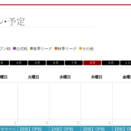
■
■
■
■
ープン戦
公式戦
春季リーグ
秋季リーグ
その他
３月
４月
５月
６月
７月
８月
９月
１０
曜日
火曜日
水曜日
木曜日
金曜
3
4
5
6
】サマーベ
【B班】OP戦
【A班】OP戦
【B班】OP戦
【B班】O