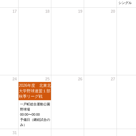
シングル
17
18
19
20
24
25
26
27
2026年度 北東北
大学野球連盟１部
秋季リーグ戦
一戸町総合運動公園
野球場
00:00〜00:00
予備日（継続試合の
み）
31