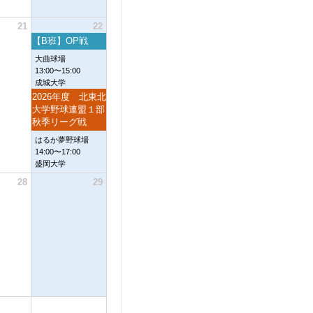
21
22
【B班】OP戦
大曲球場
13:00〜15:00
成城大学
2026年度 北東北
大学野球連盟１部
秋季リーグ戦
はるか夢野球場
14:00〜17:00
盛岡大学
28
29