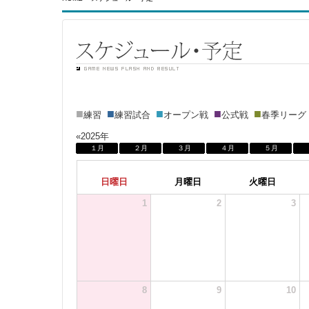
■
■
■
■
■
練習
練習試合
オープン戦
公式戦
春季リー
«2025年
１月
２月
３月
４月
５月
日曜日
月曜日
火曜日
1
2
3
8
9
10