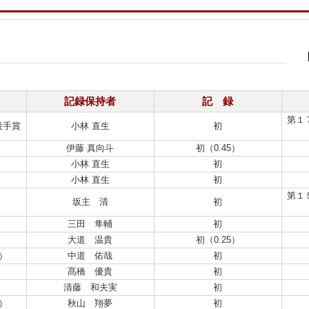
記録保持者
記 録
第１
投手賞
小林 直生
初
伊藤 真向斗
初（0.45）
小林 直生
初
小林 直生
初
第１
坂主 清
初
三田 隼輔
初
大道 温貴
初（0.25）
）
中道 佑哉
初
髙橋 優貴
初
清藤 和夫実
初
）
秋山 翔夢
初