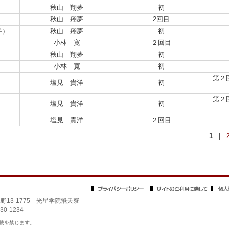
秋山 翔夢
初
秋山 翔夢
2回目
手）
秋山 翔夢
初
小林 寛
２回目
秋山 翔夢
初
小林 寛
初
第２
塩見 貴洋
初
第２
塩見 貴洋
初
塩見 貴洋
２回目
1
|
保野13-1775 光星学院飛天寮
30-1234
載を禁じます。