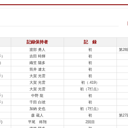
記録保持者
記 録
渡部 勇人
初
第2
手）
吉田 時輝
初
）
織笠 陽多
初
筒井 遼太
初
手）
大賀 光雲
初
大賀 光雲
初（.419）
大賀 光雲
初（7打点）
手）
中野 龍
初
手）
千田 白琥
初
加納 史也
初（7打点）
森 蔵人
初
第2
)
平尾 柊翔
2回目