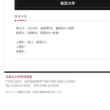
秋田大学
青公大：川口(5)、波多野(2)、藤原(2)ー成田
秋田大：富樫(5)、菅原(4)ー松葉
２塁打：村上（秋田大）
３塁打：
本塁打：
北東北大学野球連盟
〒025-0025 岩手県花巻市下根子450-3(富士大学内)
TEL.0198-23-6221 FAX.0198-23-5818
当サイトに掲載の記事・写真の無断転載を禁じます。