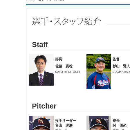
Staff
部長
監督
佐藤 寛稔
杉山 賢人
SATO HIROTOSHI
SUGIYAMA 
Pitcher
投手リーダー
寮長
畠山 琢磨
関 優來