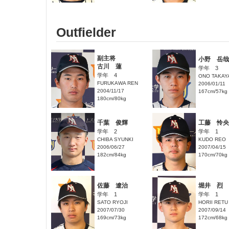
Outfielder
副主将
小野 岳哉
古川 蓮
学年 3
学年 4
ONO TAKAY
FURUKAWA REN
2006/01/11
2004/11/17
167cm/57kg
180cm/80kg
千葉 俊輝
工藤 怜央
学年 2
学年 1
CHIBA SYUNKI
KUDO REO
2006/06/27
2007/04/15
182cm/84kg
170cm/70kg
佐藤 遼治
堀井 烈
学年 1
学年 1
SATO RYOJI
HORII RETU
2007/07/30
2007/09/14
169cm/73kg
172cm/68kg