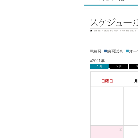
■
■
■
練習
練習試合
オ
«2021年
１月
２月
日曜日
月
2