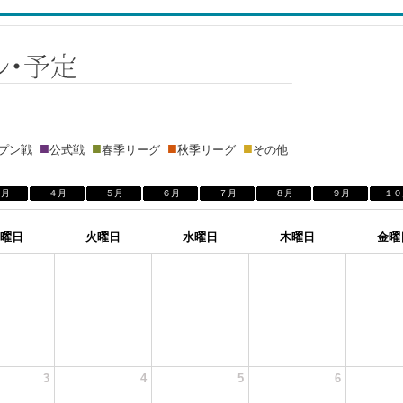
■
■
■
■
ープン戦
公式戦
春季リーグ
秋季リーグ
その他
３月
４月
５月
６月
７月
８月
９月
１０
曜日
火曜日
水曜日
木曜日
金曜
3
4
5
6