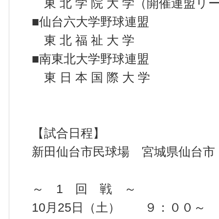
東 北 学 院 大 学（開催連盟リ
■仙台六大学野球連盟
東 北 福 祉 大 学
■南東北大学野球連盟
東 日 本 国 際 大 学
【試合日程】
新田仙台市民球場 宮城県仙台市
～ 1 回 戦 ～
10月25日（土） ９：００～