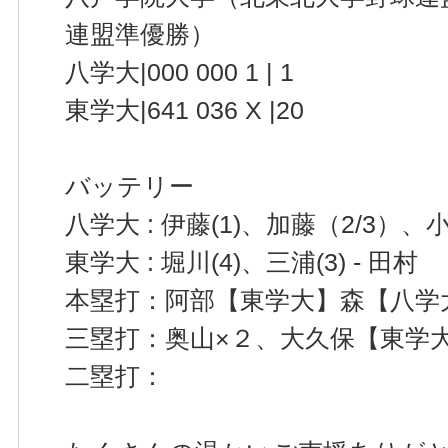
連盟準優勝）
八学大|000 000 1 | 1
東学大|641 036 X |20
バッテリー
八学大 : 伊藤(1)、加藤（2/3）、小
東学大 : 堀川(4)、三浦(3) - 田村
本塁打：阿部【東学大】森【八学
三塁打：奥山×２、大久保【東学
二塁打：